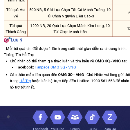
Hạnh Phúc
Túi quà Vui
500 NB, 5 Gói Lựa Chọn Tất Cả Mảnh Tướng, 10
Vẻ
Túi Chọn Nguyên Liệu Cao-3
Túi quà
1200 NB, 20 Quà Lựa Chọn Mảnh Kim Long, 10
1
Thành Công
Túi Chọn Mảnh Hồn
Lưu ý
- Mỗi túi quà chỉ đổi được 1 lần trong suốt thời gian diễn ra chương trình.
Thông Tin Hỗ Trợ:
Chủ nhân có thể tham gia thảo luận và tìm hiểu về
OMG 3Q - VNG
tại:
Facebook:
Fanpage OMG 3Q - VNG
Các thắc mắc liên quan đến
OMG 3Q - VNG
, Chủ Nhân vui lòng gửi thô
trang
Hỗ Trợ
hoặc liên hệ trực tiếp đến Hotline: 1900 561 558 để nhậ
hỗ trợ tốt nhất.