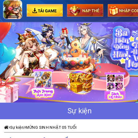
TRANG CHỦ
TIN TỨC
SỰ KIỆN
GIỚI THIỆU
HƯỚNG DẪN
HỖ TRỢ
Sự kiện
Sự kiện
MỪNG SINH NHẬT 05 TUỔI