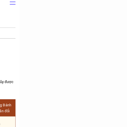
lũy được
ng Bánh
ần đổi
3