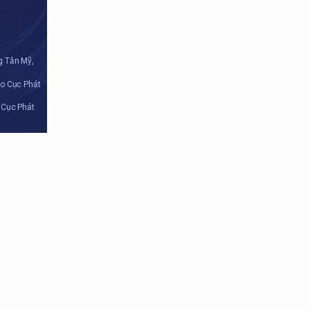
g Tân Mỹ,
do Cục Phát
 Cục Phát