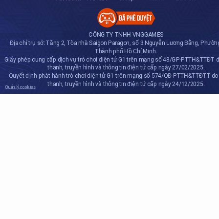
CÔNG TY TNHH VNGGAMES
Địa chỉ trụ sở: Tầng 2, Tòa nhà Saigon Paragon, số 3 Nguyễn Lương Bằng, Phườn
Thành phố Hồ Chí Minh.
Giấy phép cung cấp dịch vụ trò chơi điện tử G1 trên mạng số 48/GP-PTTH&TTĐT 
thanh, truyền hình và thông tin điện tử cấp ngày 27/02/2025.
Quyết định phát hành trò chơi điện tử G1 trên mạng số 574/QĐ-PTTH&TTĐTT do
thanh, truyền hình và thông tin điện tử cấp ngày 24/12/2025.
Quản lý cookies