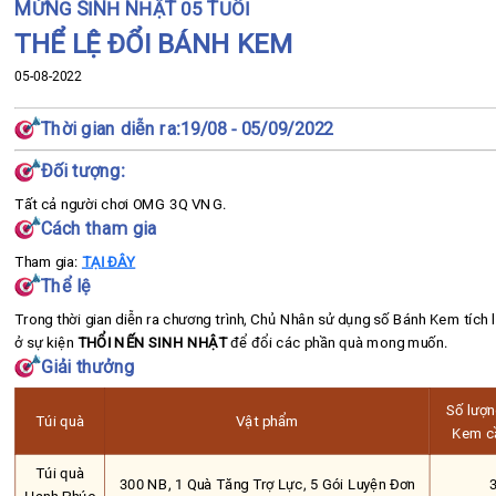
MỪNG SINH NHẬT 05 TUỔI
THỂ LỆ ĐỔI BÁNH KEM
05-08-2022
Thời gian diễn ra:
19/08 - 05/09/2022
Đối tượng:
Tất cả người chơi OMG 3Q VNG.
Cách tham gia
Tham gia:
TẠI ĐÂY
Thể lệ
Trong thời gian diễn ra chương trình, Chủ Nhân sử dụng số Bánh Kem tích 
ở sự kiện
THỔI NẾN SINH NHẬT
để đổi các phần quà mong muốn.
Giải thưởng
Số lượ
Túi quà
Vật phẩm
Kem c
Túi quà
300 NB, 1 Quà Tăng Trợ Lực, 5 Gói Luyện Đơn