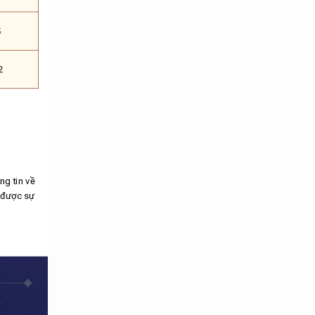
5
2
ng tin về
n được sự